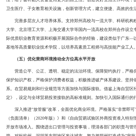
卫生医疗、子女教育相关设施，创新管理方式，建立便捷、高效的生
完善多层次人才培养体系。支持郑州高校与一流大学、科研机构
大学、北京理工大学、上海交通大学等国内一流高校在郑州合作设立
际优质职业教育资源和积极开展国际合作的经验，建设类似于广东—
基地等高质量职业技术学院，以培养高素质工程师与高技能产业工人
（五）优化营商环境推动全方位高水平开放
营造公平、公正、透明、稳定的法治环境。保障契约执行，严格
保护知识产权，严格保护消费者权益，积极推进破产体系建设。坚持
系。在贸易规则和行业规范等方面加快与国际接轨。借鉴上海自贸区
定》，设定与全球贸易投资接轨的高标准规则。加快引入国际通行的
深入推进
“放管服”改革，全面优化商业环境。严格落实“非禁即
（负面清单）（2020年版）》和《自由贸易试验区外商投资准入特别管
开放市场准入。围绕进出口管理与投资事项，理清各部门的职责与管
管。对标杭州、深圳等东部地区发达城市，努力把郑州打造成为“审批