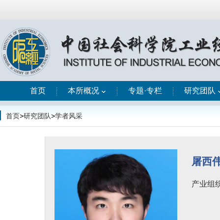
首页
本所概况
专题·专栏
研究团队
首页
>
研究团队
>
学者风采
屠西
产业组