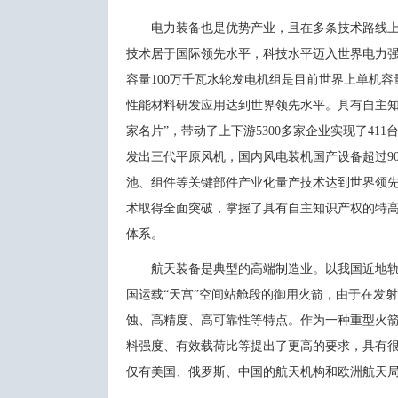
电力装备也是优势产业，且在多条技术路线
技术居于国际领先水平，科技水平迈入世界电力
容量100万千瓦水轮发电机组是目前世界上单机
性能材料研发应用达到世界领先水平。具有自主知
家名片”，带动了上下游5300多家企业实现了4
发出三代平原风机，国内风电装机国产设备超过9
池、组件等关键部件产业化量产技术达到世界领
术取得全面突破，掌握了具有自主知识产权的特
体系。
航天装备是典型的高端制造业。以我国近地
国运载“天宫”空间站舱段的御用火箭，由于在发
蚀、高精度、高可靠性等特点。作为一种重型火
料强度、有效载荷比等提出了更高的要求，具有
仅有美国、俄罗斯、中国的航天机构和欧洲航天