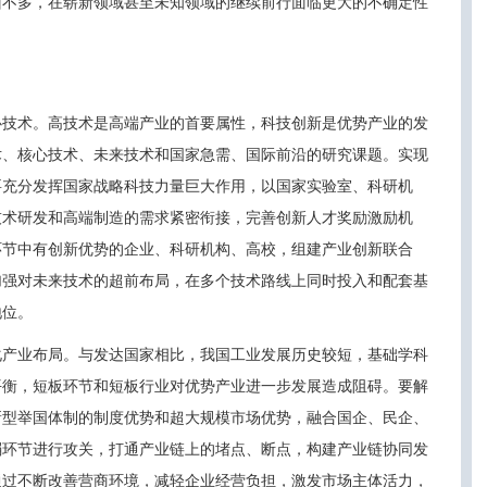
训不多，在崭新领域甚至未知领域的继续前行面临更大的不确定性
心技术。高技术是高端产业的首要属性，科技创新是优势产业的发
术、核心技术、未来技术和国家急需、国际前沿的研究课题。实现
要充分发挥国家战略科技力量巨大作用，以国家实验室、科研机
技术研发和高端制造的需求紧密衔接，完善创新人才奖励激励机
环节中有创新优势的企业、科研机构、高校，组建产业创新联合
加强对未来技术的超前布局，在多个技术路线上同时投入和配套基
地位。
化产业布局。与发达国家相比，我国工业发展历史较短，基础学科
平衡，短板环节和短板行业对优势产业进一步发展造成阻碍。要解
新型举国体制的制度优势和超大规模市场优势，融合国企、民企、
弱环节进行攻关，打通产业链上的堵点、断点，构建产业链协同发
通过不断改善营商环境，减轻企业经营负担，激发市场主体活力，