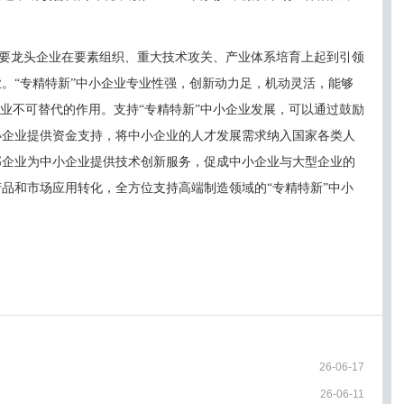
业需要龙头企业在要素组织、重大技术攻关、产业体系培育上起到引领
。“专精特新”中小企业专业性强，创新动力足，机动灵活，能够
企业不可替代的作用。支持“专精特新”中小企业发展，可以通过鼓励
小企业提供资金支持，将中小企业的人才发展需求纳入国家各类人
部企业为中小企业提供技术创新服务，促成中小企业与大型企业的
品和市场应用转化，全方位支持高端制造领域的“专精特新”中小
26-06-17
26-06-11