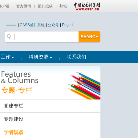
客户端
|
官方微博
|
报刊投稿
|
邮箱
|
CASS邮件系统
|
公众号
|
English
务工作
科研资源
联系我们
党建专栏
专题建设
学者观点