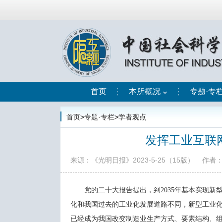
首页
本所概况
专题·专
首页
>
专题·专栏
>
学者观点
发挥工业互联
来源：《光明日报》2023-5-25（15版）
作者
党的二十大报告提出，到
2035年基本实现
化和我国过去的工业化发展道路不同，新型工业
已经成为我国改变制造业生产方式、要素结构、