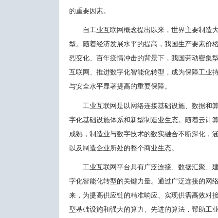
的重要因素。
自工业互联网概念提出以来，世界主要制造
型。随着经济发展水平的提高，我国生产要素价
烈变化、百年疫情冲击的背景下，我国劳动密集
互联网、推进数字化智能化转型，成为保障工业
与安全水平显著提高的重要保障。
工业互联网是以网络连接基础设施、数据和
字化基础设施体系和新型制造业生态。随着云计
成熟，制造业与数字技术的数实融合不断深化，
以及制造企业所处的整个商业生态。
工业互联网平台具有广泛连接、数据汇聚、
字化智能化转型的关键力量。通过广泛连接的网
来，为提高供应链的精准响应、实现供需高效对
型基础设施和强大的算力、先进的算法，帮助工