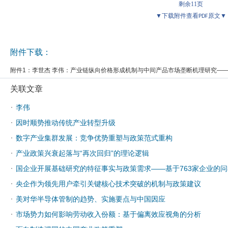
剩余
11
页
▼下载附件查看
原文▼
PDF
附件下载：
附件1：
李世杰 李伟：产业链纵向价格形成机制与中间产品市场垄断机理研究——
关联文章
·
李伟
·
因时顺势推动传统产业转型升级
·
数字产业集群发展：竞争优势重塑与政策范式重构
·
产业政策兴衰起落与“再次回归”的理论逻辑
·
国企业开展基础研究的特征事实与政策需求——基于763家企业的
·
央企作为领先用户牵引关键核心技术突破的机制与政策建议
·
美对华半导体管制的趋势、实施要点与中国因应
·
市场势力如何影响劳动收入份额：基于偏离效应视角的分析