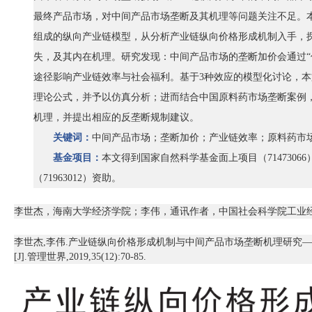
最终产品市场，对中间产品市场垄断及其机理等问题关注不足。
组成的纵向产业链模型，从分析产业链纵向价格形成机制入手，
失，及其内在机理。研究发现：中间产品市场的垄断加价会通过
途径影响产业链效率与社会福利。基于3种效应的模型化讨论，
理论公式，并予以仿真分析；进而结合中国原料药市场垄断案例
机理，并提出相应的反垄断规制建议。
关键词：
中间产品市场
；
垄断加价
；
产业链效率
；
原料药市
基金项目：
本文得到国家自然科学基金面上项目（
714730
（71963012）资助。
李世杰，海南大学经济学院；李伟，
通讯作者，
中国社会科学院工业
李世杰
,李伟.产业链纵向价格形成机制与中间产品市场垄断机理研究
[J].管理世界,2019,35(12):70-85.