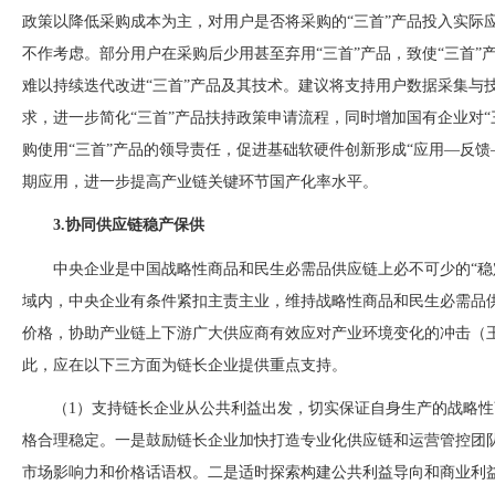
政策以降低采购成本为主，对用户是否将采购的“三首”产品投入实际应
不作考虑。部分用户在采购后少用甚至弃用
“三首”产品，致使“三首
难以持续迭代改进“三首”产品及其技术。建议将支持用户数据采集与
求，进一步简化“三首”产品扶持政策申请流程，同时增加国有企业对
购使用“三首”产品的领导责任，促进基础软硬件创新形成“应用—反馈
期应用，进一步提高产业链关键环节国产化率水平。
3.协同供应链稳产保供
中央企业是中国战略性商品和民生必需品供应链上必不可少的
“
域内，中央企业有条件紧扣主责主业，维持战略性商品和民生必需品
价格，协助产业链上下游广大供应商有效应对产业环境变化的冲击（王永贵
此，应在以下三方面为链长企业提供重点支持。
（
1）支持链长企业从公共利益出发，切实保证自身生产的战略
格合理稳定。一是鼓励链长企业加快打造专业化供应链和运营管控
团
市场影响力和价格话语权。二是适时探索构建公共利益导向和商业利