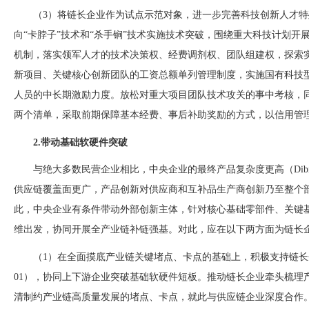
（
3）将链长企业作为试点示范对象，进一步完善科技创新人才
向“卡脖子”技术和“杀手锏”技术实施技术突破，围绕重大科技计划
机制，落实领军人才的技术决策权、经费
调剂权、团队组建权，探索
新项目、关键核心创新团队的工资总额单列管理制度，实施国有科技
人员的中长期激励力度。放松对重大项目团队技术攻关的事中考核，
两个清单，采取前期保障基本经费、事后补助奖励的方式，以信用管
2.带动基础软硬件突破
与绝大多数民营企业相比，中央企业的最终产品复杂度更高（
Di
供应链覆盖面更广，产品创新对供应商和互补品生产商创新乃至整个
此，中央企业有条件带动外部创新主体，针对核心基础零部件、关键
维出发，协同开展全产业链补链强基。对此，应在以下两方面为链长
（
1）在全面摸底产业链关键堵点、卡点的基础上，积极支持链长
01），协同上下游企业突破基础软硬件短板。推动链长企业牵头梳
理
清制约产业链高质量发展的堵点、卡点，就此与供应链企业深度合作