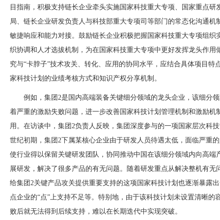
目指南，积极支持链长企业牵头实施国家科技重大专项、国家重点研
局、链长企业研发负责人与科技部重大专
项司等部门的常态化沟通机
敏捷响应和能力对接。鼓励链长企业积极把握国家科技重大专项组织
织协调和人才选拔机制，为在国家科技重大专项中更好发挥龙头作用
究与
“卡脖子”技术攻关、转化、应用的协同水平，应结合具体项目特
家科技计划的业绩考核方式和知识产权分享机制。
例如，集团
2是国内高端装备关键细分领域的龙头企业，该细分领
着严重的激励失败问题，进一步改善国家科技计划管理机制和激励机
用。在访谈中，集团2负责人反映，集团深度参与的一项国家层次科技
世纪初期，集团2下属某核心企业由于研发人员待遇太低，面临严重
使行业得以保留关键研发团队，协同推动中国在该细分领域内向高端
展研发，解决了很多产品的有无问题。随着研发重点从解决整机有无问
给集团2关键产品攻关提供重要支持的这项国家科技计划也逐渐暴露
点企业的“点”上支持不足等。特别地，由于该科技计划未设置清晰的
败后就无法得到后续支持，难以在长期迭代中实现突破。