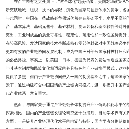
在百年未有之大变局下，
“逆全球化”趋势凸显，美国对华政策从“
断突破地域、组织、技术的界限，演化为国家间创新体系的竞争，各
与此同时，中国在一些战略必争领域仍然存在基础不牢、水平不高的
台、基本算法、基础元器件、基础材料、复杂装备和基础软件等对外依
突出，工业制成品的质量可靠性、稳定性、耐用性和一致性亟待提升
在较高风险。发达国家的技术垄断或核心零部件封锁对中国战略必争
更加有效的产业链协同发展机制，成为中国应对部分国家科技打压和
的必然路径。事实上，以美国、日本、德国为代表的发达制造业国家
与其基本制度和民族文化相适应的各具特色的产业链协同模式，这些
提供了参照，但由于产业链协同嵌入一国的制度基础之中，这些国家
景下，通过构建符合中国国情的产业链协同模式，进一步提升中国产
代产业体系，意义重大。
然而，与国家关于通过产业链链长体制提升产业链现代化水平的
探索相比，国内的产业链链长理论研究还十分滞后。目前学术界有关
方面：一是提升产业链现代化水平的内涵与特征，国内学者分别从价