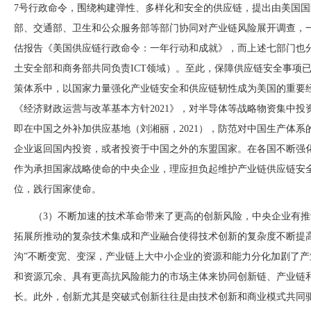
7号行政命令，围绕构建弹性、多样化和安全的供应链，提出由美国
部、交通部、卫生和公众服务部等部门协同对产业链风险展开调查，
估报告《美国供应链行政命令：一年行动和成就》，而上述七部门也
土安全部和商务部共同负责ICT领域）。至此，保障供应链安全事项
策体系中，以国家力量强化产业链安全和供应链韧性成为美国的重要经济
《经济财政运营与改革基本方针2021》，对半导体等战略物资集中投资，
即在中国之外补加供应基地（刘湘丽，2021），防范对中国生产体
企业返回国内投资，或者投资于中国之外的东盟国家。在各国不断强
作为承担国家战略使命的中央企业，理应担负起维护产业链供应链安
位，践行国家使命。
（
3）不断加速的技术革命带来了更高的创新风险，中央企业有
拓展所推动的复杂技术集成和产业融合使得技术创新的复杂度不断提
沟”不断变宽、变深，产业链上大中小企业的
资源和能力分化加剧了产
和资源冗余、具有更高抗风险能力的市场主体来协同创新链、产业链
长。此外，创新尤其是突破式创新往往是由技术创新和商业模式共同