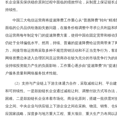
长企业落实保供稳价原则过程中面临的绩效悖论，从制度上保证链长
持续性。
中国三大电信运营商将提速降费工作重心从
“普惠降费”转向“精
面临的公共品供给激励失败问题，在服务价格调整中寻求公共利益和商业利
信运营商每年制定专门的提速降费方案，使得中国在固定宽带和移动
仍处于全球偏低水平。然而，持续、普遍的提速降费给运营商带来了
力，间接导致运营商采取多种不规范营销活动和不正当竞争行为，客观
网络资费总体进入合理区间且运营商存在较为充分的市场竞争行为的
业持续投资能力产生的负面影响，工作重心逐步由“提速降费”向“提
户服务质量和网络服务技术性能。
（
2）支持与产业链上下游主体通力合作，采取减租让利、平台
和可持续性。一是鼓励链长企业通过减租让利、调整付款方式等办法
困难。二是鼓励链长企业本着市场化、商业
化原则，搭建一批供需对
业之间、中央企业与供应链上下游企业之间在采购、物流、销售、仓
应国家战略，深度参与地方重大工程、重大项目、重大生产力布局以