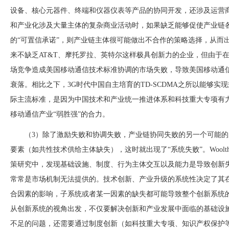
设备、核心元器件、终端和仪器仪表等产品的协同开发，还涉及运营
和产业化涉及大量主体的复杂商业活动时，如果缺乏能够促使产业链
的“可置信承诺”，则产业链主体很可能做出不合作的策略选择，从而
来不缺乏AT&T、摩托罗拉、英特尔这样极具创新力的企业，但由于在
场竞争造成美国移动通信技术标准协调的市场失败，导致美国移动通
衰落。相比之下，3G时代中国自主培育的TD-SCDMA之所以能够实现
际主流标准，是因为中国技术和产业统一推进体系和科技重大专项有
移动通信产业“弱胜强”的合力。
（
3）除了激励失败和协调失败，产业链协同失败的另一个可能
要素（如共性技术供给主体缺失），这时就出现了“系统失败”。Woolthuis
策研究中，发现基础设施、制度、行
为主体交互以及能力是导致创新
常常是市场机制无法提供的。技术创新、产业升级的系统性决定了其
合因素的影响，子系统或者某一因素的缺失都可能导致整个创新系统
从创新系统的视角出发，不仅要解决创新和产业发展中面临的基础设
不足的问题，还需要通过制度创新（如科技重大专项、知识产权保护