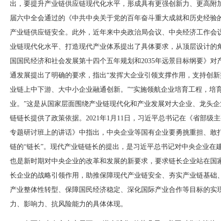
出，要提升产业链供应链现代化水平，形成具有更强创新力、更高附
届六中全会通过的《中共中央关于党的百年奋斗重大成就和历史经验
产业链供应链安全。此外，近年来中央政治局会议、中央经济工作会
业链现代化水平、打造现代产业体系提出了具体要求，从顶层设计的
国国民经济和社会发展第十四个五年规划和
2035年远景目标纲要》
通发展提出了明确的要求，指出“发挥大企业引领支撑作用，支持创
业链上中下游、大中小企业融通创新。”“实施领航企业培育工程，培
业。”这是从国家层面围绕产业链现代化和产业发展对大企业、龙头
链链长提供了政策依据。2021年1月11日，习近平总书记在《省部
专题研讨班上的讲话》中指出，中央企业等国有企业要勇挑重担、敢打
链的“链长”。现代产业链链长的提出，是习近平总书记对中央企业在
也是新时期对中央企业的改革和发展的新要求，要求链长企业站在国
长企业的战略引领作用，助推保障现代产业链安全、夯实产业链基础
产业整体性转型、保障国民经济稳定、深化国际产业合作等目标的实
力、影响力、抗风险能力的具体体现。