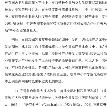
已有国内龙头供应商的产业中，支持链长企业与龙头供应商就基础软
技重大专项等科技计划。在关键零部件需求批量较小、专用性较高、
中，支持链长企业最大限度整合需求，通过联合专业性民营企业、支
016）等途径，打造有需求保障的技术攻关共同体和长期合作生产关
新”中小企业发展壮大。
例如，在对高端装备某细分领域的调研中发现，该领域产品属于
发周期长、成本高，而且需求规模占上游企业总产量比例过小，加之
产品生产为主，不擅长小批量、专用性产品开发，致使集团
2难以拉
业链在专用产品研发生产上面临严重的激励失败问题。相比之下，国
商，本身擅长小批量、专用性产品开发，可以有效支持整机企业开发
领域龙头企业的集团2提出了依托民营企业、培育中小型专业化高端零
本土供应商网络时也采取过类似的做法。
（
2）完善首台套重大技术装备、首批次新材料和首版次软件（简
采购扩大到应用反馈与持续改进，为链长企业及其供应商创造通过“用中学”（M
w，1962）、“研究中学”（Gerschenkron 1962；陈劲，1994