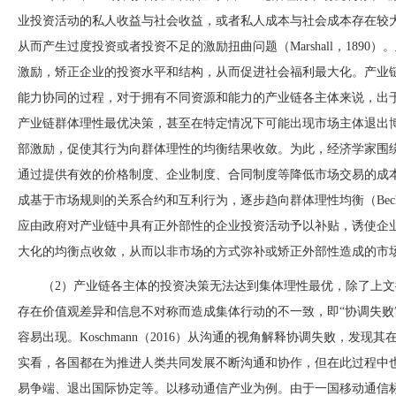
业投资活动的私人收益与社会收益，或者私人成本与社会成本存在较
从而产生过度投资或者投资不足的激励扭曲问题（
Marshall，1
激励，矫正企业的投资水平和结构，从而促进社会福利最大化。产业
能力协同的过程，对于拥有不同资源和能力的产业链各主体来说，出
产业链群体理性最优决策，甚至在特定情况下可能出现市场主体退出
部激励，促使其行为向群体理性的均衡结果收敛。为此，经济学家围
通过提供有效的价格制度、企业制度、合同制度等降低市场交易的成
成基于市场规则的关系合约和互利行为，逐步趋向群体理性均衡（Becker a
应由政府对产业链中具有正外部性的企业投资活动予以补贴，诱使企
大化的均衡点收敛，从而以非市场的方式弥补或矫正外部性造成的市
（
2）产业链各主体的投资决策无法达到集体理性最优，除了上
存在价值观差异和信息不对称而造成集体行动的不一致，即“协调失败
容易出现。Koschmann（2016）从沟通的视
角解释协调失败，发现其
实看，各国都在为推进人类共同发展不断沟通和协作，但在此过程中
易争端、退出国际协定等。以移动通信产业为例。由于一国移动通信