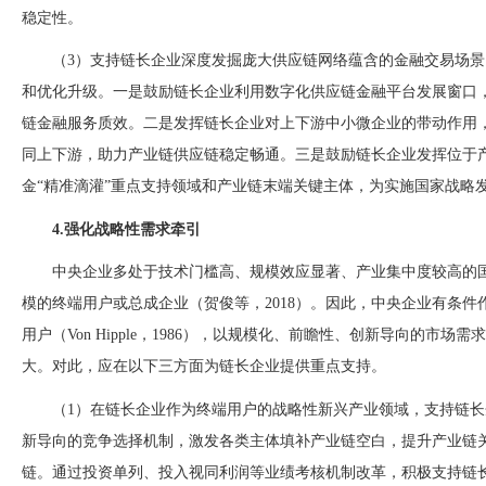
稳定性。
（
3）支持链长企业深度发掘庞大供应链网络蕴含的金融交易场
和优化升级。一是鼓励链长企业利用数字化供应链金融平台发展窗口
链金融服务质效。二是发挥链长企业对上下
游中小微企业的带动作用
同上下游，助力产业链供应链稳定畅通。三是鼓励链长企业发挥位于
金
“精准滴灌”重点支持领域和产业链末端关键主体，为实施国家战略
4.强化战略性需求牵引
中央企业多处于技术门槛高、规模效应显著、产业集中度较高的
模的终端用户或总成企业（贺俊等，
2018）。因此，中央企业有条件作为试
用户（Von Hipple，1986），以规模化、前瞻性、创新导向的市
大。对此，应在以下三方面为链长企业提供重点支持。
（
1）在链长企业作为终端用户的战略性新兴产业领域，支持链
新导向的竞争选择机制，激发各类主体填补产业链空白，提升产业链
链。通过投资单列、投入视同利润等业绩考核机制改革，积极支持链