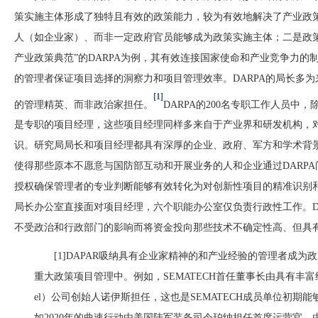
策实施主体形成了独特且有效的政策能力，较为有效地解决了产业政
人（如企业家）、而非一定政府官员能够成为政策实施主体；二是政
产业政策典范”的DARPA为例，其有效连接国家使命和产业竞争力
的管理者保证项目选择的洞察力和项目管理效率。DARPA的局长多
[
1
]
的管理精英、而非政治家担任。
DARPA的200名专职工作人员中，
是专职的项目经理，这些项目经理同样多来自于产业界和研发机构，
识。研究局局长和项目经理都具有深厚的企业、政府、军方和学术背景
使得那些原本不愿意与国防部互动和开展业务的人和企业通过DARP
授权确保管理者的专业判断能够有效转化为对创新性项目的精准识别和
局长办公室直接面对项目经理，六个职能办公室仅负责行政性工作。D
不受政治和行政部门的影响而将资金投向那些技术不确定性高、但具
[
1
]DAPAR吸纳具有企业家精神的和产业经验的管理者成为
重大政策项目管理中。例如，SEMATECH首任董事长由具有丰富
el）公司创始人诺伊斯担任，这也是SEMATECH成员单位初
如2020年的曲速行动由美国陆军装备司令珀纳担任首席运营官