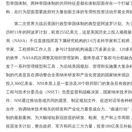
型举国体制。两种举国体制的共同特征是都在体制层面存在一个打破
构，在行为层面需要政府对大量创新主体的专用性投资活动开展全局
第二次世界大战后美国行政型举国体制的典型是阿波罗计划。为
历时11年的阿波罗计划，耗资255亿美元，这是美国历史上投入规模
局（NASA）不仅直接指挥其下属研究机构的3.6万名科学家和工程师
学家、工程师和工作人员，参与计划的机构涵盖2万多家企业、120多
的效率，NASA四次调整其组织管理架构，最终形成了集权与分权融
发了一系列管理模型和工具，为后续美国规划、管理和实施重大复杂
制的代表是旨在调动整合全美纳米研发和产业化资源的国家纳米倡议（NN
投入360亿美金。NNI本质上是一套涉及20个联邦部门的复杂且有
工程与技术分委员会（NSET）负责监督和战略决策，国家纳米技术协
作。NNI通过推动形成共同的愿景、制定规划文件、促进对话等各种
合作，协调纳米技术相关的研发和产业化力量形成合力。“曲速行动”（Opera
制的最新案例。为大幅缩短新冠疫苗的研发、检测、生产和上市周期，2
疫苗攻关计划，整合政府、军方和药企三方力量，投资180亿美元补