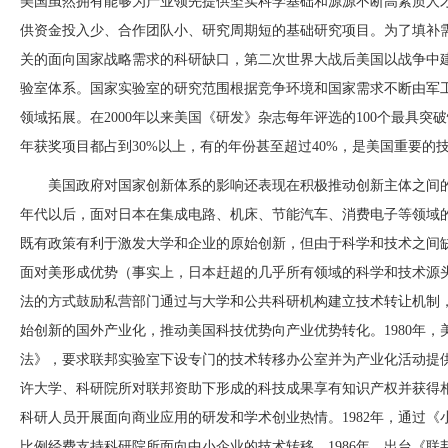
美国虽然拥有能够为产业领先提供坚实科学基础和源源不断高素质人
供资金投入少、合作团队小、研究周期短的基础研究项目。为了填补
关的面向国家战略需求的科研缺口，第二次世界大战后美国以战争中
验室体系。国家实验室的研究范围根据竞争环境和国家需求不断由军
领域拓展。在2000年以来美国《研发》杂志每年评选的100个最具
年获奖项目都占到30%以上，有的年份甚至超过40%，是美国重要的
美国政府对国家创新体系的影响还表现在积极推动创新主体之间
年代以后，面对日本在集成电路、机床、节能汽车、消费电子等领域
既有政策有利于激发大学和企业的原始创新，但由于科学和技术之间
面对美形成优势（事实上，日本赶超的几乎所有领域的科学和技术源
法的方式鼓励私营部门通过与大学和公共科研机构建立技术转让机制
始创新的国外产业化，推动美国科技优势向产业优势转化。1980年
法》，要求联邦实验室下设专门的技术转移办公室并为产业化活动提
许大学、科研院所对联邦资助下形成的科技成果享有知识产权并获得
科研人员开展面向商业应用的研发和学术创业热情。1982年，通过
比例经费支持科研院所面向中小企业的技术转移。1986年，出台《