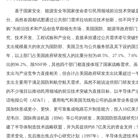
基于国家安全、能源安全等国家使命牵引民用领域前沿技术突破
分。虽然各国都试图通过公共部门需求拉动前沿技术创新，但不同于其
购”为前沿技术和产品创造早期领先市场，美国国防、能源等政府部
究、技术开发、工程试验和产业化，直接承担通过公共需求牵引突破性
支出规模最大的依次为国防部、美国卫生与公共服务部及其下设的国立卫生
年，以上部门占美国政府研发投入的比重分别为48.5%、27.1%、7.6
出的96.2%。除NSF外，其他四个部门都直接体现了国家战略需求。
支出与产业竞争力直接相关，但合计占美国政府研发支出比重超过一半
支出主要用于满足国防和航空航天需求。虽然不能说这些部门研发支
的不少项目以推动民用领域的前沿技术突破为直接目标。以半导体产业
话电报公司（AT&T）、通用电气和美国无线电公司的晶体管业务提
国加快形成更小、更快、更可靠集成电路芯片制造能力，投入10亿美元
尼韦尔、国际商业机器（IBM）等公司的研发，美国国防部高级研究计
建了半导体制造技术战略联盟，并为其提供约8.7亿美元的资金支持；
需求变化，先后推出焦点中心研究计划（1997年）、半导体先进技术研发