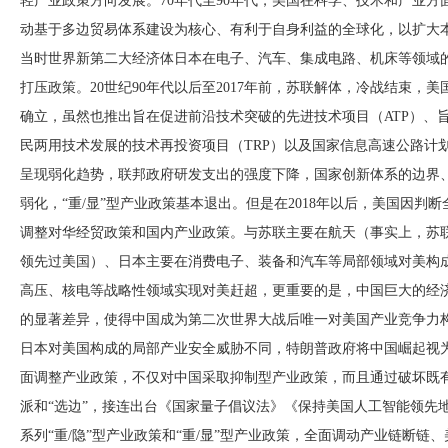
轻产业政策方向发展。70年代至90年代，美国在科学、技术和产业
动基于多边贸易体系建设为核心、有利于自身利益的全球化，以扩大本
当时世界新第二大经济体日本在电子、汽车、集成电路、机床等领域的
打压政策。20世纪90年代以后至2017年前，苏联解体，冷战结束，
确立，虽然也推出旨在促进前沿技术突破的先进技术项目（ATP）、
民两用技术发展的技术再投资项目（TRP）以及国家信息高速公路计划
呈现弱化趋势，联邦政府研发支出的强度下降，国家创新体系的边界、
弱化，“重/显”型产业政策基本退出。但是在2018年以后，美国因
调整对华经贸政策和国内产业政策。与苏联主要在航天（事实上，苏
领先过美国）、日本主要在消费电子、装备和汽车等局部领域对美构
高压、核电等战略性领域实现对美赶超，更重要的是，中国巨大的经
的显著差异，使得中国成为第二次世界大战后唯一对美国产业竞争力构
日本对美国构成的局部产业安全威胁不同，特朗普政府将中国崛起视为
面调整产业政策，不仅对中国采取抑制型产业政策，而且通过破坏既
派和“选边”，接连出台《国家量子倡议法》《保持美国人工智能领先
系列“重/隐”型产业政策和“重/显”型产业政策，全面调动产业链断链、美式举