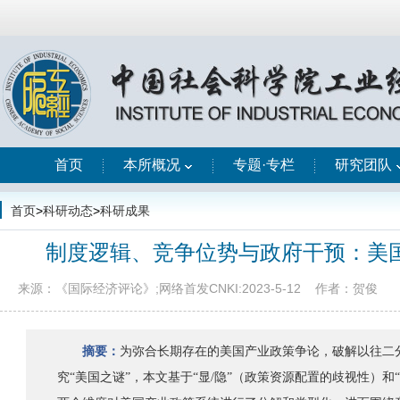
首页
本所概况
专题·专栏
研究团队
首页
>
科研动态
>
科研成果
制度逻辑、竞争位势与政府干预：美
来源：《国际经济评论》;网络首发CNKI:2023-5-12
作者：贺俊
摘要：
为弥合长期存在的美国产业政策争论，破解以往二
究“美国之谜”，本文基于“显/隐”（政策资源配置的歧视性）和