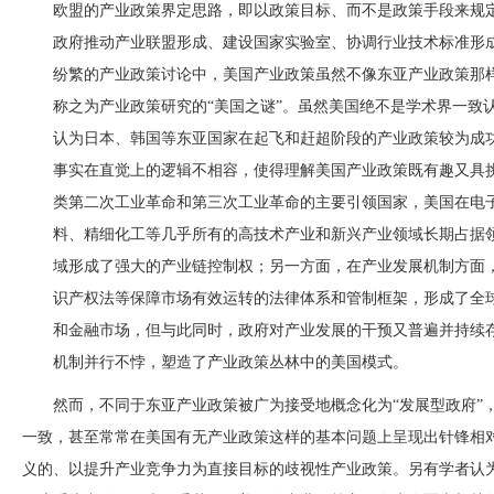
欧盟的产业政策界定思路，即以政策目标、而不是政策手段来规
政府推动产业联盟形成、建设国家实验室、协调行业技术标准形
纷繁的产业政策讨论中，美国产业政策虽然不像东亚产业政策那
称之为产业政策研究的“美国之谜”。虽然美国绝不是学术界一致
认为日本、韩国等东亚国家在起飞和赶超阶段的产业政策较为成
事实在直觉上的逻辑不相容，使得理解美国产业政策既有趣又具
类第二次工业革命和第三次工业革命的主要引领国家，美国在电
料、精细化工等几乎所有的高技术产业和新兴产业领域长期占据
域形成了强大的产业链控制权；另一方面，在产业发展机制方面
识产权法等保障市场有效运转的法律体系和管制框架，形成了全
和金融市场，但与此同时，政府对产业发展的干预又普遍并持续
机制并行不悖，塑造了产业政策丛林中的美国模式。
然而，不同于东亚产业政策被广为接受地概念化为
“发展型政府
一致，甚至常常在美国有无产业政策这样的基本问题上呈现出针锋相
义的、以提升产业竞争力为直接目标的歧视性产业政策。另有学者认