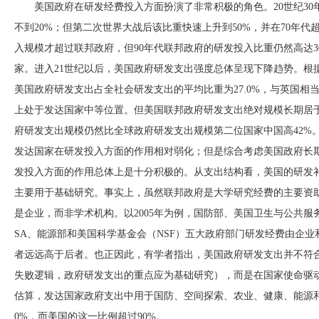
美国政府在研发经费投入方面扮演了非常积极的角色。
20世纪
不到20%；但第二次世界大战后该比重快速上升到50%，并在70年代
入规模才超过联邦政府，但90年代联邦政府的研发投入比重仍然高达
家。进入21世纪以后，美国政府研发支出强度总体呈现下降趋势。根据联
美国政府研发支出占全社会研发支出的平均比重为27.0%，与英国相当，
上处于发达国家中等位置。但美国联邦政府研发支出绝对规模长期居于世界
府研发支出规模仍然比全球政府研发支出规模第二位国家中国高42%
发达国家在研发投入方面的作用相对弱化；但是综合考虑美国政府长
发投入方面的作用总体上是十分积极的。从支出结构看，美国的研发
主要用于基础研究。事实上，虽然联邦政府是大学研究经费的主要资
是企业，而非学术机构。以2005年为例，国防部、美国卫生与公共服
SA、能源部和美国科学基金会（NSF）五大政府部门研发经费由企业和
者远远高于后者。也正因此，有学者指出，美国政府研发支出并不符
失败逻辑，政府研发支出的重点应为基础研究），而是在国家使命驱
估算，发达国家政府支出中用于国防、空间探索、农业、健康、能源
0%，而美国的这一比例超过90%。