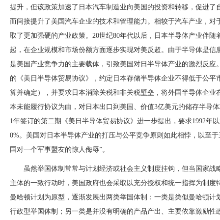
提升，但该政策加速了日本汽车制造业向美国的投资和转移，促进了
而间接提升了美国汽车企业的技术和管理能力。相较于汽车产业，对
取了更加强硬的产业政策。20世纪80年代以后，日本半导体产业伴
起，在企业规模和市场份额方面逐步实现对美反超。由于半导体是信息通
是美国产业竞争力的主要载体，引致美国对日半导体产业的激烈反应。1
的《美日半导体贸易协议》，约定日本存储半导体企业不得低于公平
算并确定），并要求日本消除关税和非关税壁垒，将外国半导体企业在日
本未能履行协议为由，对日本出口到美国、价值3亿美元的储存半导体芯
1年签订的第二期《美日半导体贸易协议》进一步提出，要求1992年
0%。美国对日本半导体产业的打压与公平竞争原则如此相悖，以至于
国对一个军事盟友的惊人侮辱”。
虽然举国体制常常与计划经济或社会主义制度挂钩，但当国家战
主体的一致行动时，美国政府也会采取以充分授权和统一指挥为制度
曼哈顿计划为原型，逐渐发展出两类举国体制：一类是类似曼哈顿计
行政型举国体制；另一类是并没有明确的产品产出、主要依靠激励性