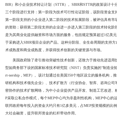
BIR）和小企业技术转让计划（STTR）。SBIR和STTR的政策设计
三个阶段进行支持：第一阶段为技术可行性论证阶段，该阶段资金支持
第一阶段支持的小企业进入第二阶段的技术拓展阶段，被评估具有市场
的资助；获得第二阶段支持的企业进一步进入第三阶段的技术转化阶
是为其商业化提供融资和市场方面的服务，包括规定预算超过1亿美元
于采购进入SBIR项目企业的产品。这种分阶段、全生命周期的支持
术成熟度和商业成熟度，并获得技术创新的关键资源与市场。
美国政府除了牵引推动突破性技术创新，还致力于推动先进适用
型如商务部下设的国家标准技术研究院（
NIST）负责实施的“制造业拓展合作伙
rt⁃nership，MEP）。该计划通过在美国350个地区设立的服务机
研机构和技术领先企业）、技术扩散方（行业协会、智库、咨询公司
密协作的技术扩散网络，为中小企业提供产品开发、制造工艺改进、
P采取公私合作模式，每个MEP中心均为非盈利性机构，MEP中心
联邦政府每年投入的资金大约只有1亿多美元，占MEP投资规模的比例在
大社会融资，提升联邦资金的杠杆带动作用。