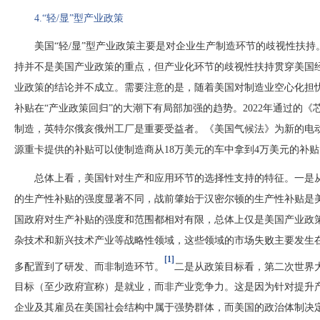
4.“轻/显”型产业政策
美国
“轻/显”型产业政策主要是对企业生产制造环节的歧视性扶
持并不是美国产业政策的重点，但产业化环节的歧视性扶持贯穿美国
业政策的结论并不成立。需要注意的是，随着美国对制造业空心化担
补贴在“产业政策回归”的大潮下有局部加强的趋势。2022年通过的《
制造，英特尔俄亥俄州工厂是重要受益者。《美国气候法》为新的电动
源重卡提供的补贴可以使制造商从18万美元的车中拿到4万美元的补贴
总体上看，美国针对生产和应用环节的选择性支持的特征。一是
的生产性补贴的强度显著不同，战前肇始于汉密尔顿的生产性补贴是
国政府对生产补贴的强度和范围都相对有限，总体上仅是美国产业政
杂技术和新兴技术产业等战略性领域，这些领域的市场失败主要发生
[1]
多配置到了研发、而非制造环节。
二是从政策目标看，第二次世界
目标（至少政府宣称）是就业，而非产业竞争力。这是因为针对提升
企业及其雇员在美国社会结构中属于强势群体，而美国的政治体制决