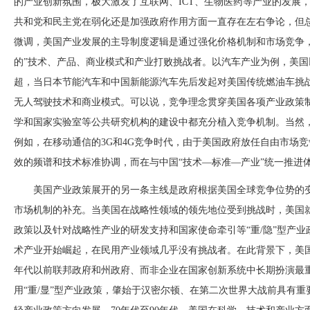
的产业创新氛围，极大激发了互联网、ICT、生物医药等产业的发展
共和党和民主党在弱化还是加强政府作用方面一直存在左右争论，但总
微调，美国产业发展的主导制度逻辑是通过强化价格机制和市场竞争
的”技术、产品、商业模式和产业打败挑战者。以汽车产业为例，美
超，当日本节能汽车和中国新能源汽车先后发起对美国传统燃油车挑
无人驾驶技术和商业模式。可以说，竞争理念贯穿美国各项产业政策
学和国家实验室等公共研究机构的建设中都充分植入竞争机制。当然
例如，在移动通信的3G和4G竞争时代，由于美国政府放任自由市场
效的频谱和技术标准协调，而在与中国“技术—标准—产业”统一推进
美国产业政策展开的另一条主线是政府根据美国全球竞争位势的
市场机制的补充。当美国在战略性领域的领先地位受到挑战时，美国
政策以及针对战略性产业的研发支持和国家使命牵引等“重/隐”型产业
术产业开始崛起，在民用产业领域几乎没有挑战者。在此背景下，美国产
年代以前联邦政府和州政府、而非企业在国家创新系统中长期扮演最
用“重/显”型产业政策，肇始于汉密尔顿、在第二次世界大战前具有