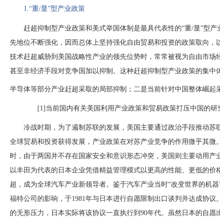
1.“重/显”型产业政策
赶超抑制型产业政策和美式举国体制是最具代表性的
“重/显”
先地位不断强化，因而总体上坚持强化自由贸易和投资的政策取向，
技术赶超威胁到美国战略性产业的领先位势时，常常被视为自由市场
甚至非经济手段对竞争国加以抑制。这种赶超抑制型产业政策的集中体
半导体等部分产业赶超采取的局部抑制；二是当前针对中国整体崛起
[1]当前国内有关美国利用产业政策和贸易政策打压中国的
冷战时期，为了遏制苏联的发展，美国主要通过政治手段推动苏
全球贸易和投资获得发展，产业政策在对苏产业竞争的作用微乎其微
时，由于两国并不存在国家安全和意识形态冲突，美国则主要动用产业
以丰田为代表的日本企业凭借精益管理模式以更高的性能、更低的价
超，成为全球汽车产业新领导者。鉴于汽车产业当时“改变世界的机器
福特公司的影响，于1981年与日本进行自愿限制出口谈判并达成协议。
的无形压力，日本实际将该协议一直执行到90年代。虽然日本的自愿