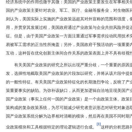
经济系统中的作用也微乎其微：美国的产业政策主要发生在军事相关
国的产业政策主要针对农业、军工、医疗、金融等服务业，对生物医
则认为，美国实际上实施的产业政策远超其对外宣称的范围和强度，
用，并贯穿其发展过程，美国政府通过产业政策与企业共担风险并促进
征。但是，由于美国产业政策一方面注重通过军事需求拉动民用技术
易被军工需求的正当性所掩盖；另外，美国政府干预活动的一项重要
互动，这种旨在优化创新主体间合作关系的政策表面上并不具有歧视
有关美国产业政策的研究之所以出现严重分歧，一个重要的原因
发，选择性地截取美国产业政策的片段加以研究，并将从该片段中提
的一般性特征。有关美国产业政策特征化的长期激烈争论，反映了产
策重要事实的缺陷。为弥补该缺口，从而更加逻辑自洽地呈现美国产
国产业政策（事实上任何一国的产业政策）是一个由政策主体、政策
策构成的复杂政策系统，为尽可能减少研究者意识形态对研究对象选
国产业政策系统分解为边界相对清晰的模块，然后再在美国不同时期
[1]
业政策模块和工具根据特定的理论逻辑进行合成。
这样的分析思路