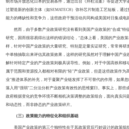
制市场开放恶化日本的贸易条件，通过出台《拜杜法案》等促进大学
过塑造新的创新主体（如SEMATECH）弥补芯片制造工艺短板，通
能力的稀缺性和竞争力，这些政府干预活动共同构成美国对日集成电路
然而，由于多数产业政策研究没有看到美国产业政策的
“合成”
研究，因而很容易得出这样的错误结论，“总体上看，美国的产业政策
样，针对中国产业政策的大量研究、特别是定量实证研究，常常将研
中单独抽取出来评估其政策效果，这样的研究虽然对于理解中国产业
解针对特定产业的产业政策则极具误导性。例如，对于中国高铁和移
属于范围和资源投入都相对有限的“轻”产业政策，但是这些政策作为
业”推进体系的补充，对于凝聚产业链发挥了不可替代的作用，如果
落入用“强弱”二分法分析产业政策有效性的思维窠臼。事实上，那些
政府根据变化的竞争环境不断相机决策调整的政策组合，面向真实问
和动态性，而非静态的产业政策碎片。
（三）政策能力的特征化和组织基础
美国产业政策的第三个独特性在于其政策背后巧妙设计的政策组