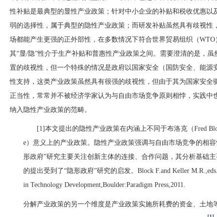
性补贴是最典型的显性产业政策；针对中小企业的补贴和税收优惠以
弱的选择性，属于典型的隐性产业政策；而研发补贴虽然具有歧视性
场都能产生更强的正外部性，在多数情况下符合世界贸易组织（
WT
其“显/隐”性介于生产补贴和普惠性产业政策之间。需要澄清的是，虽
置的歧视性，但一个特殊的情况是政府以国家安全（国防安全、能源
性支持，这类产业政策虽然具有很强的歧视性，但由于其为国家安全
正当性，常常并不被经济学家认为与自由市场竞争原则相悖，实践中
纳入隐性产业政策的范畴。
[
1
]本文提出的隐性产业政策在内涵上不同于布洛克（Fred Block
e）意义上的产业政策。隐性产业政策强调与自由市场竞争的相容
形政府”研究主要关注创新主体的连接、合作问题，其分析基础
的提出受到了“隐形政府”研究的启发。Block F.and Keller M.R.
,
eds
in Technology Development
,
Boulder
:
Paradigm Press
,
2011.
分解产业政策的另一个维度是产业政策实施所耗费的资金、土地
[1]