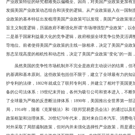
产业政策特征的研究都难免以偏概全。因而，对美国产业政策更加有
发掘美国产业政策动态组合和演变的逻辑。从产业政策嵌入在一国制
业政策的基本特征出发梳理美国产业政策可以发现，美国产业政策渐
旨主义制度逻辑，历届政府不断强化所谓
“市场增强型产业政策”，以
二是基于国家利益最大化的竞争逻辑，政府根据全球竞争位势灵活调
导地位。前者使得美国产业政策的主线一脉相承，决定了美国产业政策
形态呈现高度的相机性和动态性，决定了美国产业政策“变化”的一面
虽然美国的竞争性市场机制并不完全是政府主动设计的结果，但
的基调和基本原则。这些政策包括但不限于，建立了全球最有力的知
护专利的法律，1802年就成立了联邦专利局，并建立了相对于英国
备的公司法体系：19世纪末开始，各州为吸引公司和资本进入，不断
了全球最为严格的反垄断法律体系：1890年，美国推出全世界第一部正
局，1914年，随着《克莱顿法》和《联邦贸易委员会法》的通过以
政策框架和治理体系。20世纪70年代末，面对来自日本汽车、消费
对外采取了局部遏制政策，但对内并未强化选择性产业政策，而是通