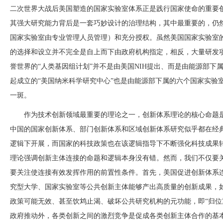
二次世界大战后美国塑造的国家实验室体系正是践行国家使命的重要
其强大研究能力背后是一套巧妙设计的治理结构，其中最重要的，仍
国家实验室由专业管理人员管理）和充分授权。虽然美国国家实验室
的选择和设立并不完全是自上而下由政府机构指定，相反，大量研发
誉世界的
“人类基因组计划”并不是由美国NIH提出、而是由能源部
起成立的“美国纳米科学研究中心”也是由能源部下属的六个国家实验
一斑。
作为技术创新领域最重要的理论之一，创新体系理论的核心命题
中国的国家创新体系、部门创新体系和区域创新体系研究似乎都在经
逻辑下开展，而国家的科技政策也在该逻辑指导下不断强化科技成果
理论强调创新主体连接的命题和逻辑本身没有错。然而，我们不仅要
要关注使连接有效发挥作用的前置性条件。首先，美国促进创新体系
究型大学、国家实验室等公共创新主体能够产出高质量的创新成果，
政策可能无效、甚至饮鸩止渴、破坏公共研究机构的元功能，即
“归
政府推动外，各类创新之间的激烈竞争是促成各类创新主体合作的基