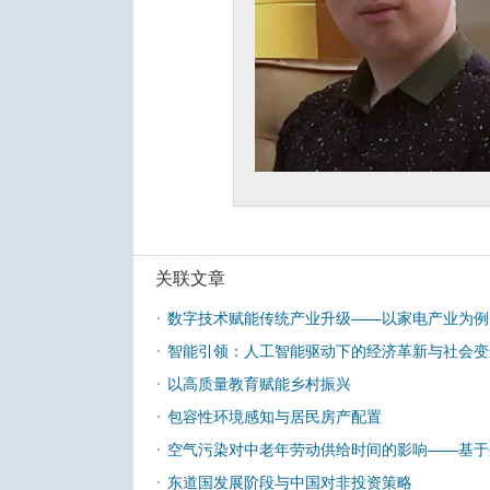
关联文章
·
数字技术赋能传统产业升级——以家电产业为例
·
智能引领：人工智能驱动下的经济革新与社会变
·
以高质量教育赋能乡村振兴
·
包容性环境感知与居民房产配置
·
空气污染对中老年劳动供给时间的影响——基于
·
东道国发展阶段与中国对非投资策略