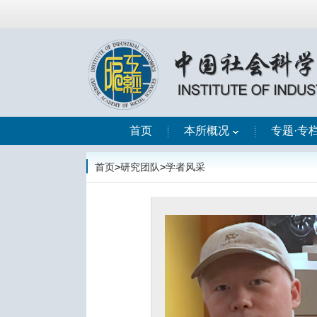
首页
本所概况
专题·专
首页
>
研究团队
>
学者风采